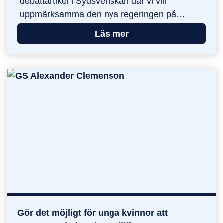
debattartikel i Sydsvenskan där vi vill
uppmärksamma den nya regeringen på…
Läs mer
Gör det möjligt för unga kvinnor att
Gör det möjligt för unga kvinnor att engagera sig