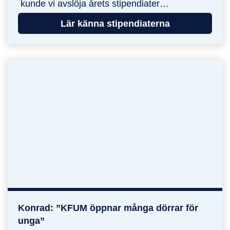
kunde vi avslöja årets stipendiater…
Lär känna stipendiaterna
Konrad: ”KFUM öppnar många dörrar för
Konrad: ”KFUM öppnar många dörrar för unga”
unga”