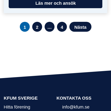
Läs mer och ansök
SIDNUMRERING FÖR INLÄGG
2
4
Nästa
1
…
KFUM SVERIGE
KONTAKTA OSS
Hitta förening
info@kfum.se