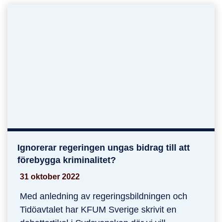
Ignorerar regeringen ungas bidrag till att
Ignorerar regeringen ungas bidrag till att föreby
förebygga kriminalitet?
31 oktober 2022
Med anledning av regeringsbildningen och
Tidöavtalet har KFUM Sverige skrivit en