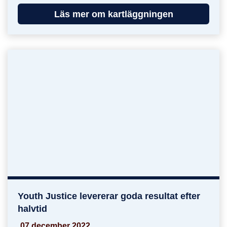
Läs mer om kartläggningen
Youth Justice levererar goda resultat efter
Youth Justice levererar goda resultat efter halvt
halvtid
07 december 2022