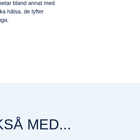
rbetar bland annat med
a hälsa, de lyfter
nga.
SÅ MED...