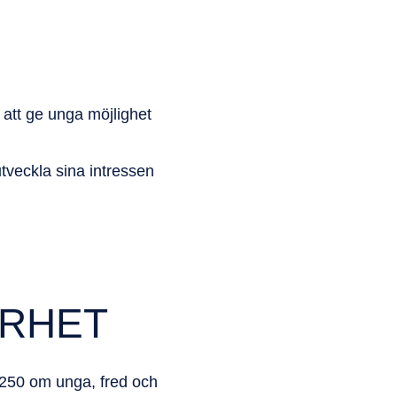
r att ge unga
möjlighet
utveckla sina
intressen
ERHET
2250 om unga, fred och