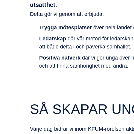
utsatthet.
Detta gör vi genom att erbjuda:
Trygga mötesplatser
över hela landet
Ledarskap
där v
år metod för
ledarskap
att både delta i och påverka samhället.
​
Positiva nätverk
där vi ger unga över he
och att finna samhörighet med andra.
SÅ SKAPAR UN
Varje dag bidrar vi inom KFUM-rörelsen akt