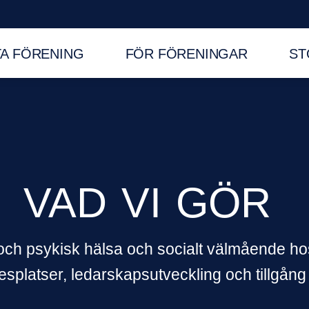
TA FÖRENING
FÖR FÖRENINGAR
ST
VAD
VI
GÖR
k och psykisk hälsa och socialt välmående h
splatser, ledarskapsutveckling och tillgång ti