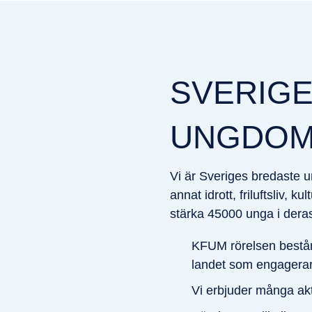
SVERIG
UNGDOM
Vi är Sveriges bredaste 
annat idrott,
friluftsliv, ku
stärka 45000 unga i
dera
KFUM rörelsen består 
landet som engagerar,
Vi erbjuder många aktiv