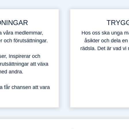
DNINGAR
TRYG
la våra medlemmar,
Hos oss ska unga mä
 och förutsättningar.
åsikter och dela e
rädsla. Det är vad v
er, Inspirerar och
utsättningar att växa
med andra.
la får chansen att vara