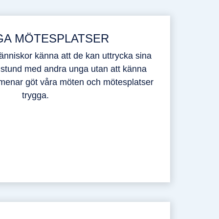
GA MÖTESPLATSER
nniskor känna att de kan uttrycka sina
n stund med andra unga utan att känna
i menar göt våra möten och mötesplatser
trygga.