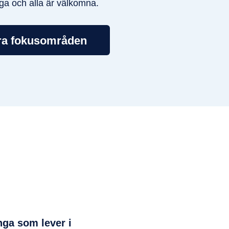
nga och alla är välkomna.
ra fokusområden
nga som lever i