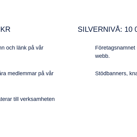
 KR
SILVERNIVÅ: 10 0
n och länk på vår
Företagsnamnet 
webb.
l våra medlemmar på vår
Stödbanners, kna
aterar till verksamheten