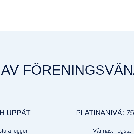
Å AV FÖRENINGSVÄ
CH UPPÅT
PLATINANIVÅ: 75
tora loggor.
Vår näst högsta 