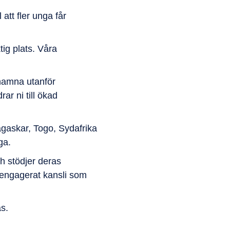
att fler unga får
ig plats. Våra
 hamna utanför
ar ni till ökad
agaskar, Togo, Sydafrika
ga.
 stödjer deras
t engagerat kansli som
as.