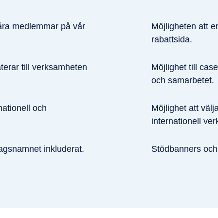
l våra medlemmar på vår
Möjligheten att e
rabattsida.
aterar till verksamheten
Möjlighet till ca
och samarbetet.
nationell och
Möjlighet att välj
internationell ve
agsnamnet inkluderat.
Stödbanners och