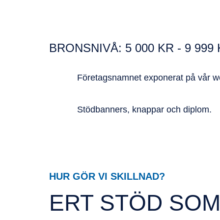
BRONSNIVÅ: 5 000 KR - 9 999
Företagsnamnet exponerat på vår w
Stödbanners, knappar och diplom.
Hur gör vi skillnad?
HUR GÖR VI SKILLNAD?
ERT STÖD SOM