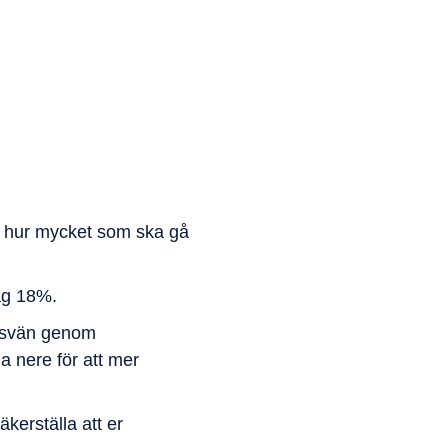
ja hur mycket som ska gå
ag 18%.
ingsvän genom
a nere för att mer
kerställa att er