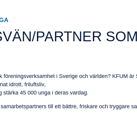
NGA
SVÄN/PARTNER SO
tisk föreningsverksamhet i Sverige och världen? KFUM är
idrott, friluftsliv,
 dag stärka 45 000 unga i deras vardag.
marbetspartners till ett bättre, friskare och tryggare s