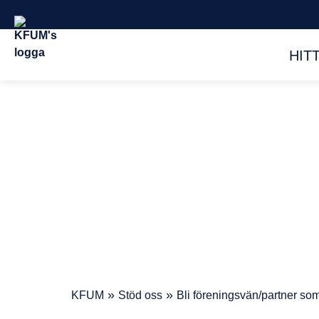
HIT
»
»
KFUM
Stöd oss
Bli föreningsvän/partner som