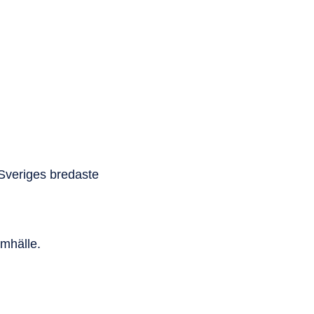
M
 Sveriges bredaste
amhälle.