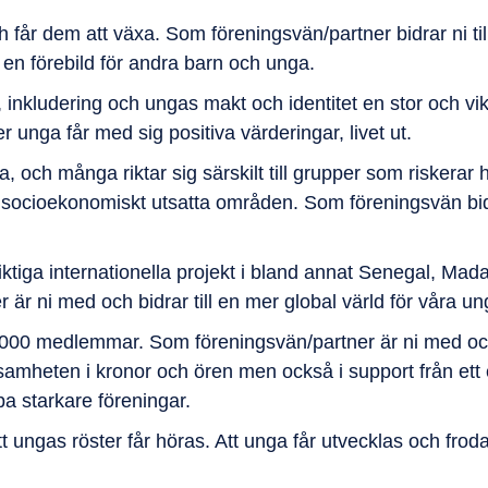
får dem att växa. Som föreningsvän/partner bidrar ni till 
ra en förebild för andra barn och unga.
inkludering och ungas makt och identitet en stor och vikt
ler unga får med sig positiva värderingar, livet ut.
 och många riktar sig särskilt till grupper som riskerar
i socioekonomiskt utsatta områden. Som föreningsvän bidr
iktiga internationella projekt i bland annat Senegal, Mad
är ni med och bidrar till en mer global värld för våra un
000 medlemmar. Som föreningsvän/partner är ni med och
rksamheten i kronor och ören men också i support från et
pa starkare föreningar.
tt ungas röster får höras. Att unga får utvecklas och frod