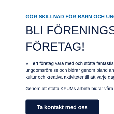
Gör skillnad för barn och unga
GÖR SKILLNAD FÖR BARN OCH U
BLI FÖRENING
FÖRETAG!
Vill ert företag vara med och stötta fantas
ungdomsrörelse och bidrar genom bland annat 
kultur och kreativa aktiviteter till att varje
Genom att stötta KFUMs arbete bidrar våra sa
Ta kontakt med oss