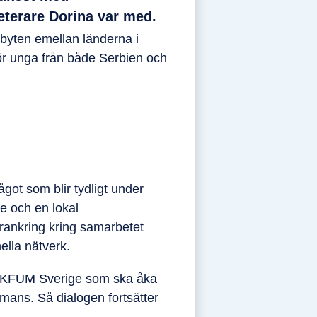
terare Dorina var med.
tbyten emellan länderna i
ör unga från både Serbien och
got som blir tydligt under
e och en lokal
rankring kring samarbetet
ella nätverk.
ån KFUM Sverige som ska åka
mmans. Så dialogen fortsätter