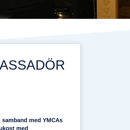
BASSADÖR
o. I samband med YMCAs
rukost med