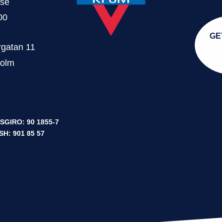
.se
00
GE
gatan 11
holm
SGIRO: 90 1855-7
SH: 901 85 57