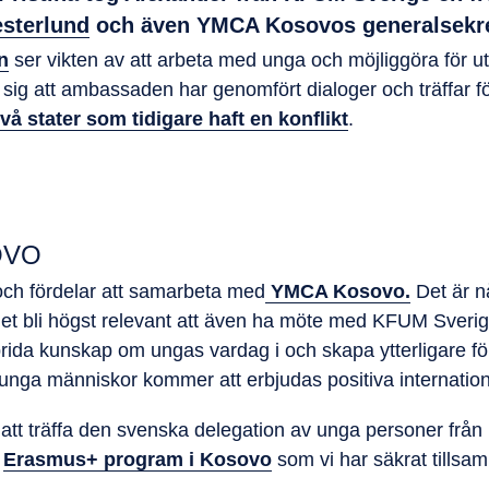
sterlund
och även YMCA Kosovos generalsekre
n
ser vikten av att arbeta med unga och möjliggöra för u
 sig att ambassaden har genomfört dialoger och träffar f
två stater som tidigare haft en konflikt
.
OVO
och fördelar att samarbeta med
YMCA Kosovo.
Det är nå
det bli högst relevant att även ha möte med KFUM Sverig
rida kunskap om ungas vardag i och skapa ytterligare fö
unga människor kommer att erbjudas positiva internation
att träffa den svenska delegation av unga personer fr
t
Erasmus+ program i Kosovo
som vi har säkrat tillsa