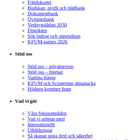
Fritidskortet
Budskap, profil och bildbank
Dokumentbank
Övningsbank
Verktygslådan 2030
Distrikten
Sök bidrag och stipendium
KFUM-games 2026
Stöd oss
Stöd oss – privatperson
Stöd oss – företag
Vanliga frågor
KFUM och Scouternas almanacka
Hjälpen kommer fram
Vad vi gör
Våra fokusområden
Vad vi arbetar med
Internationellt
Utbildningar
Så skapar unga fred och säkerhet