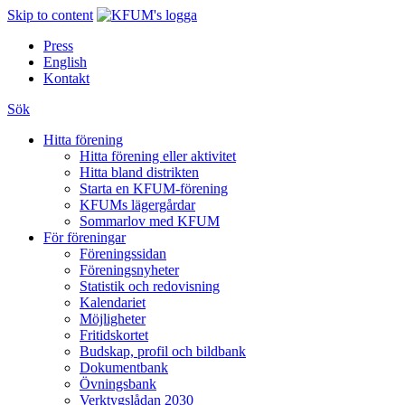
Skip to content
Press
English
Kontakt
Sök
Hitta förening
Hitta förening eller aktivitet
Hitta bland distrikten
Starta en KFUM-förening
KFUMs lägergårdar
Sommarlov med KFUM
För föreningar
Föreningssidan
Föreningsnyheter
Statistik och redovisning
Kalendariet
Möjligheter
Fritidskortet
Budskap, profil och bildbank
Dokumentbank
Övningsbank
Verktygslådan 2030