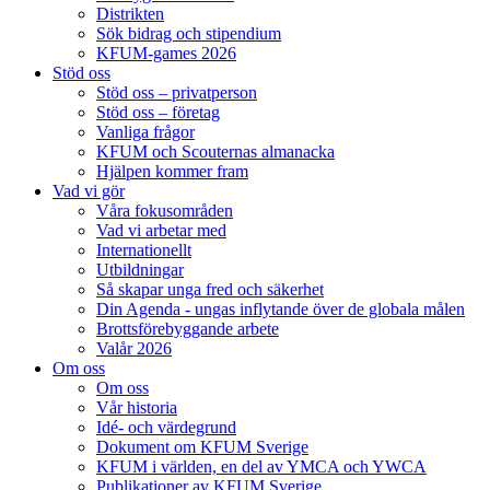
Distrikten
Sök bidrag och stipendium
KFUM-games 2026
Stöd oss
Stöd oss – privatperson
Stöd oss – företag
Vanliga frågor
KFUM och Scouternas almanacka
Hjälpen kommer fram
Vad vi gör
Våra fokusområden
Vad vi arbetar med
Internationellt
Utbildningar
Så skapar unga fred och säkerhet
Din Agenda - ungas inflytande över de globala målen
Brottsförebyggande arbete
Valår 2026
Om oss
Om oss
Vår historia
Idé- och värdegrund
Dokument om KFUM Sverige
KFUM i världen, en del av YMCA och YWCA
Publikationer av KFUM Sverige