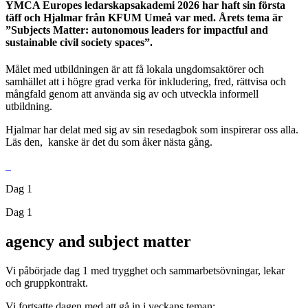
YMCA Europes ledarskapsakademi 2026 har haft sin första
täff och Hjalmar från KFUM Umeå var med.
Årets tema är
”Subjects Matter: autonomous leaders for impactful and
sustainable civil society spaces”.
Målet med utbildningen är att få lokala ungdomsaktörer och
samhället att i högre grad verka för inkludering, fred, rättvisa och
mångfald genom att använda sig av och utveckla informell
utbildning.
Hjalmar har delat med sig av sin resedagbok som inspirerar oss alla.
Läs den, kanske är det du som åker nästa gång.
Dag 1
Dag 1
agency and subject matter
Vi påbörjade dag 1 med trygghet och sammarbetsövningar, lekar
och gruppkontrakt.
Vi fortsatte dagen med att gå in i veckans teman: