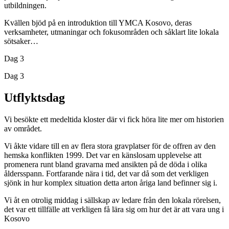
utbildningen.
Kvällen bjöd på en introduktion till YMCA Kosovo, deras
verksamheter, utmaningar och fokusområden och såklart lite lokala
sötsaker…
Dag 3
Dag 3
Utflyktsdag
Vi besökte ett medeltida kloster där vi fick höra lite mer om historien
av området.
Vi åkte vidare till en av flera stora gravplatser för de offren av den
hemska konflikten 1999. Det var en känslosam upplevelse att
promenera runt bland gravarna med ansikten på de döda i olika
åldersspann. Fortfarande nära i tid, det var då som det verkligen
sjönk in hur komplex situation detta arton åriga land befinner sig i.
Vi åt en otrolig middag i sällskap av ledare från den lokala rörelsen,
det var ett tillfälle att verkligen få lära sig om hur det är att vara ung i
Kosovo