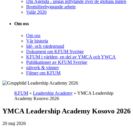
Din Agenda - ungas inflytande över de globala målen
Brottsförebyggande arbete
Valår 2026
Om oss
Om oss
Vår historia
Idé- och värdegrund
Dokument om KFUM Sverige
KFUM i världen, en del av YMCA och YWCA
Publikationer av KFUM Sverige
nätverk & vänner
Filmer om KFUM
KFUM
»
Leadership Academy
»
YMCA Leadership
Academy Kosovo 2026
YMCA Leadership Academy Kosovo 2026
20 maj 2026