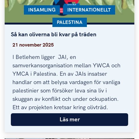
KATEGORI:
INSAMLING
KATEGORI:
INTERNATIONELLT
KATEGORI:
PALESTINA
Så kan oliverna bli kvar på träden
Så kan oliverna bli kvar på träden
21 november 2025
I Betlehem ligger JAI, en
samverkansorganisation mellan YWCA och
YMCA i Palestina. En av JAIs insatser
handlar om att belysa vardagen för vanliga
palestinier som försöker leva sina liv i
skuggan av konflikt och under ockupation.
Ett av projekten kretsar kring olivträd.
Läs mer