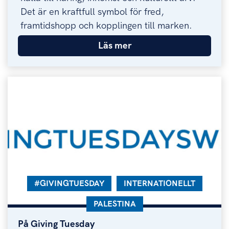
Det är en kraftfull symbol för fred,
framtidshopp och kopplingen till marken.
Läs mer
KATEGORI:
#GIVINGTUESDAY
KATEGORI:
INTERNATIONELLT
KATEGORI:
PALESTINA
På Giving Tuesday
På Giving Tuesday