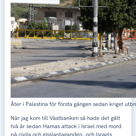
Åter i Palestina för första gången sedan kriget utbr
När jag kom till Västbanken så hade det gått
två år sedan Hamas attack i Israel med mord
på civila och gisslantaganden, och Israels