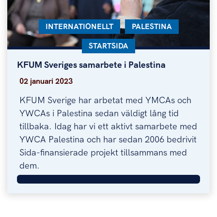
KATEGORI:
INTERNATIONELLT
KATEGORI:
PALESTINA
KATEGORI:
STARTSIDA
KFUM Sveriges samarbete i Palestina
KFUM Sveriges samarbete i Palestina
02 januari 2023
KFUM Sverige har arbetat med YMCAs och
YWCAs i Palestina sedan väldigt lång tid
tillbaka. Idag har vi ett aktivt samarbete med
YWCA Palestina och har sedan 2006 bedrivit
Sida-finansierade projekt tillsammans med
dem.