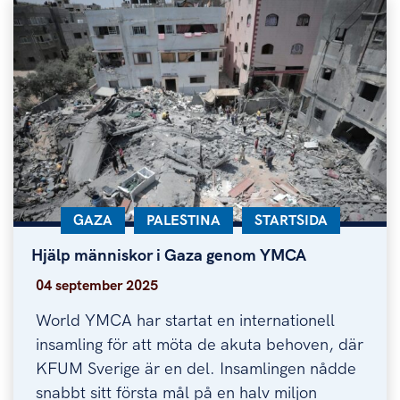
KATEGORI:
GAZA
KATEGORI:
PALESTINA
KATEGORI:
STARTSIDA
Hjälp människor i Gaza genom YMCA
Hjälp människor i Gaza genom YMCA
04 september 2025
World YMCA har startat en internationell
insamling för att möta de akuta behoven, där
KFUM Sverige är en del. Insamlingen nådde
snabbt sitt första mål på en halv miljon