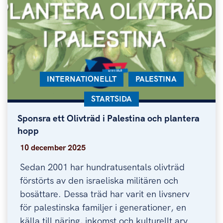
KATEGORI:
INTERNATIONELLT
KATEGORI:
PALESTINA
KATEGORI:
STARTSIDA
Sponsra ett Olivträd i Palestina och plantera
Sponsra ett Olivträd i Palestina och plantera hopp
hopp
10 december 2025
Sedan 2001 har hundratusentals olivträd
förstörts av den israeliska militären och
bosättare. Dessa träd har varit en livsnerv
för palestinska familjer i generationer, en
källa till näring, inkomst och kulturellt arv.