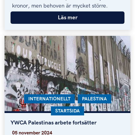
kronor, men behoven är mycket större.
Läs mer
KATEGORI:
INTERNATIONELLT
KATEGORI:
PALESTINA
KATEGORI:
STARTSIDA
YWCA Palestinas arbete fortsätter
YWCA Palestinas arbete fortsätter
05 november 2024