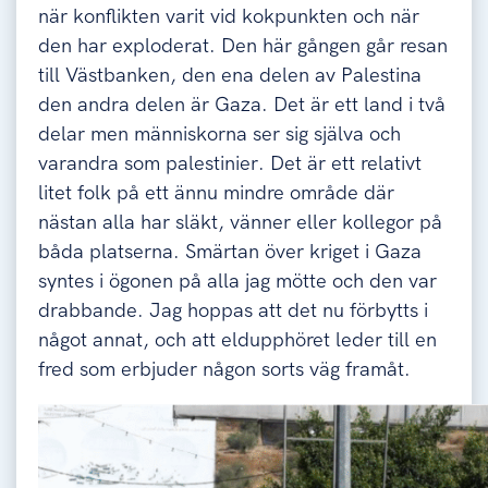
när konflikten varit vid kokpunkten och när
den har exploderat. Den här gången går resan
till Västbanken
, den ena
delen av Palestina
d
en andra delen är Gaza. Det är ett land i två
delar men människorna ser sig själva och
varandra som palestinier. Det är ett relativt
litet folk på ett ännu mindre område där
nästan alla har släkt, vänner eller kollegor på
båda platserna. Smärtan
över kriget i Gaza
sy
ntes
i ögonen på alla jag möt
te
och den
var
drabbande.
Jag hoppas att det nu förbytts i
något annat, och att eldupphöret leder till en
fred som erbjuder någon sorts väg framåt.