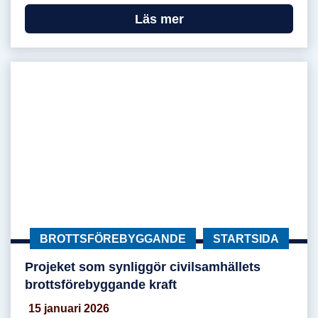
Läs mer
KATEGORI:
BROTTSFÖREBYGGANDE
KATEGORI:
STARTSIDA
Projeket som synliggör civilsamhällets
Projeket som synliggör civilsamhällets brottsfö
brottsförebyggande kraft
15 januari 2026