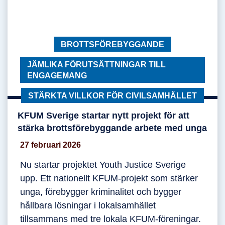
KATEGORI:
BROTTSFÖREBYGGANDE
KATEGORI:
JÄMLIKA FÖRUTSÄTTNINGAR TILL
ENGAGEMANG
KATEGORI:
STÄRKTA VILLKOR FÖR CIVILSAMHÄLLET
KFUM Sverige startar nytt projekt för att
KFUM Sverige startar nytt projekt för att stärk
stärka brottsförebyggande arbete med unga
27 februari 2026
Nu startar projektet Youth Justice Sverige
upp. Ett nationellt KFUM-projekt som stärker
unga, förebygger kriminalitet och bygger
hållbara lösningar i lokalsamhället
tillsammans med tre lokala KFUM-föreningar.