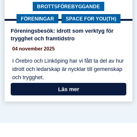
KATEGORI:
BROTTSFÖREBYGGANDE
KATEGORI:
FÖRENINGAR
KATEGORI:
SPACE FOR YOU(TH)
Föreningsbesök: idrott som verktyg för
Föreningsbesök: idrott som verktyg för trygghet
trygghet och framtidstro
04 november 2025
I Örebro och Linköping har vi fått ta del av hur
idrott och ledarskap är nycklar till gemenskap
och trygghet.
Läs mer