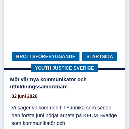
KATEGORI:
BROTTSFÖREBYGGANDE
KATEGORI:
STARTSIDA
KATEGORI:
YOUTH JUSTICE SVERIGE
Möt vår nya kommunikatör och
Möt vår nya kommunikatör och utbildningssam
utbildningssamordnare
02 juni 2026
Vi säger välkommen till Yannika som sedan
den första juni börjat arbeta på KFUM Sverige
som kommunikatör och