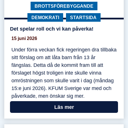
KATEGORI:
BROTTSFÖREBYGGANDE
KATEGORI:
DEMOKRATI
KATEGORI:
STARTSIDA
Det spelar roll och vi kan påverka!
Det spelar roll och vi kan påverka!
15 juni 2026
Under förra veckan fick regeringen dra tillbaka
sitt förslag om att låta barn från 13 år
fängslas. Detta då de kommit fram till att
förslaget högst troligen inte skulle vinna
omröstningen som skulle varit i dag (måndag
15:e juni 2026). KFUM Sverige var med och
påverkade, men önskar sig mer.
Läs mer