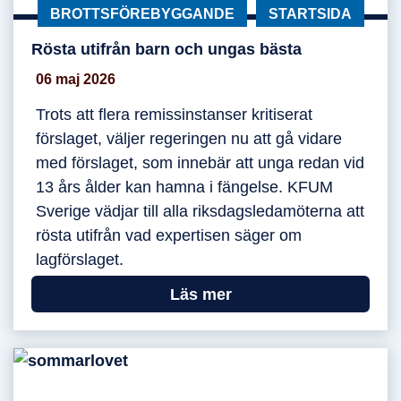
KATEGORI:
BROTTSFÖREBYGGANDE
KATEGORI:
STARTSIDA
Rösta utifrån barn och ungas bästa
Rösta utifrån barn och ungas bästa
06 maj 2026
Trots att flera remissinstanser kritiserat
förslaget, väljer regeringen nu att gå vidare
med förslaget, som innebär att unga redan vid
13 års ålder kan hamna i fängelse. KFUM
Sverige vädjar till alla riksdagsledamöterna att
rösta utifrån vad expertisen säger om
lagförslaget.
Läs mer