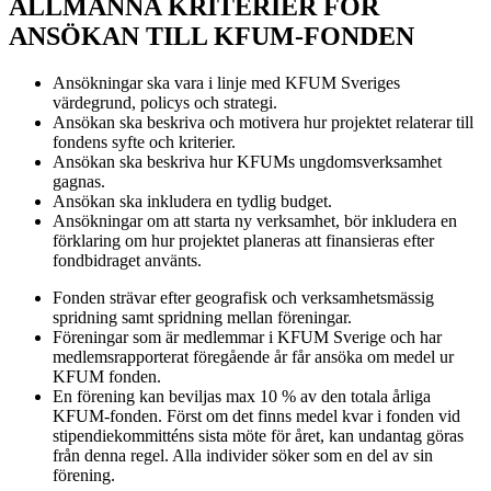
ALLMÄNNA KRITERIER FÖR
ANSÖKAN TILL KFUM-FONDEN
Ansökningar ska vara i linje med KFUM Sveriges
värdegrund, policys och strategi.
Ansökan ska beskriva och motivera hur projektet relaterar till
fondens syfte och kriterier.
Ansökan ska beskriva hur KFUMs ungdomsverksamhet
gagnas.
Ansökan ska inkludera en tydlig budget.
Ansökningar om att starta ny verksamhet, bör inkludera en
förklaring om hur projektet planeras att finansieras efter
fondbidraget använts.
Fonden strävar efter geografisk och verksamhetsmässig
spridning samt spridning mellan föreningar.
Föreningar som är medlemmar i KFUM Sverige och har
medlemsrapporterat föregående år får ansöka om medel ur
KFUM fonden.
En förening kan beviljas max 10 % av den totala årliga
KFUM-fonden. Först om det finns medel kvar i fonden vid
stipendiekommitténs sista möte för året, kan undantag göras
från denna regel. Alla individer söker som en del av sin
förening.