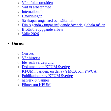
Våra fokusområden
Vad vi arbetar med
Internationellt
Utbildningar
Så skapar unga fred och säkerhet
Din Agenda - ungas inflytande över de globala målen
Brottsförebyggande arbete
Valår 2026
Om oss
Om oss
Vår historia
Idé- och värdegrund
Dokument om KFUM Sverige
KFUM i världen, en del av YMCA och YWCA
Publikationer av KFUM Sverige
nätverk & vänner
Filmer om KFUM