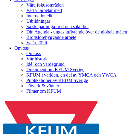
Våra fokusområden
Vad vi arbetar med
Internationellt
Utbildningar
Så skapar unga fred och säkerhet
Din Agenda - ungas inflytande över de globala målen
Brottsförebyggande arbete
Valår 2026
Om oss
Om oss
Vår historia
Idé- och värdegrund
Dokument om KFUM Sverige
KFUM i världen, en del av YMCA och YWCA
Publikationer av KFUM Sverige
nätverk & vänner
Filmer om KFUM