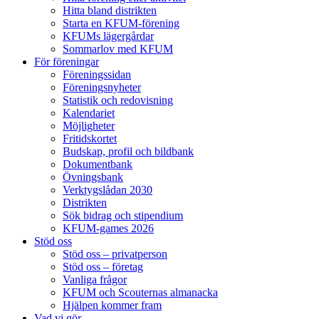
Hitta bland distrikten
Starta en KFUM-förening
KFUMs lägergårdar
Sommarlov med KFUM
För föreningar
Föreningssidan
Föreningsnyheter
Statistik och redovisning
Kalendariet
Möjligheter
Fritidskortet
Budskap, profil och bildbank
Dokumentbank
Övningsbank
Verktygslådan 2030
Distrikten
Sök bidrag och stipendium
KFUM-games 2026
Stöd oss
Stöd oss – privatperson
Stöd oss – företag
Vanliga frågor
KFUM och Scouternas almanacka
Hjälpen kommer fram
Vad vi gör