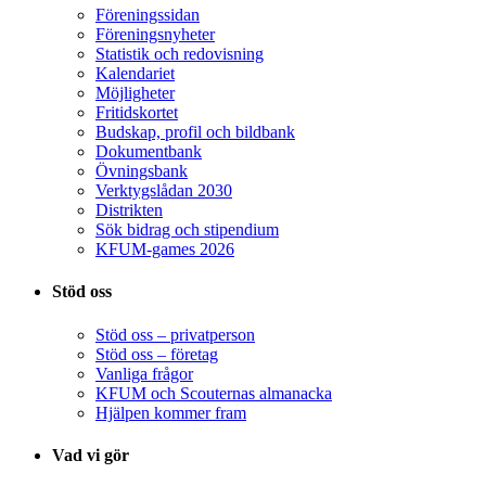
Föreningssidan
Föreningsnyheter
Statistik och redovisning
Kalendariet
Möjligheter
Fritidskortet
Budskap, profil och bildbank
Dokumentbank
Övningsbank
Verktygslådan 2030
Distrikten
Sök bidrag och stipendium
KFUM-games 2026
Stöd oss
Stöd oss – privatperson
Stöd oss – företag
Vanliga frågor
KFUM och Scouternas almanacka
Hjälpen kommer fram
Vad vi gör