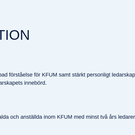
TION
jupad förståelse för KFUM samt stärkt personligt ledarsk
edarskapets innebörd.
devalda och anställda inom KFUM med minst två års ledarer