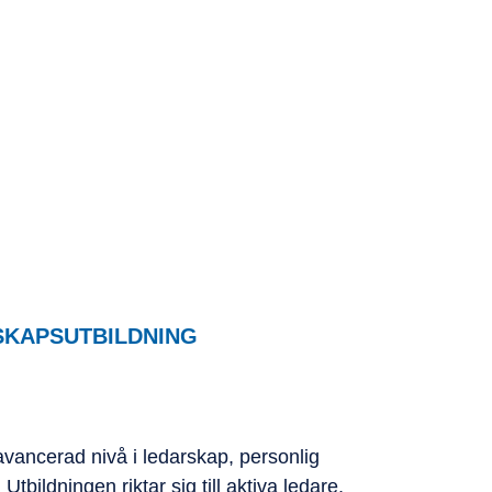
ldning
SKAPSUTBILDNING
avancerad nivå i ledarskap, personlig
bildningen riktar sig till aktiva ledare,