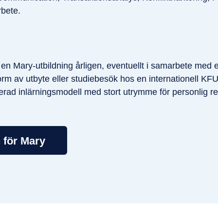
rbete.
en Mary-utbildning årligen, eventuellt i samarbete med e
orm av utbyte eller studiebesök hos en internationell KF
rad inlärningsmodell med stort utrymme för personlig re
 för Mary