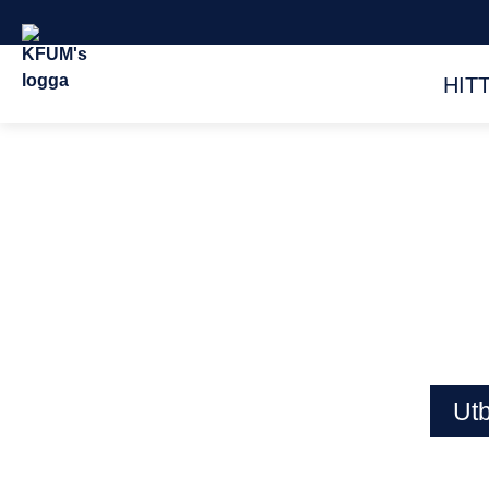
HIT
Utb