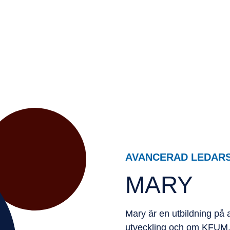
Avancerad ledarskapsutbi
AVANCERAD LEDAR
MARY
Mary är en utbildning på 
utveckling och om KFUM. Ut