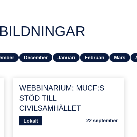
BILDNINGAR
ember
December
Januari
Februari
Mars
WEBBINARIUM: MUCF:S
STÖD TILL
CIVILSAMHÄLLET
22 september
Lokalt