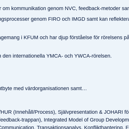
er om kommunikation genom NVC, feedback-metoder samt
lingsprocesser genom FIRO och IMGD samt kan reflektera 
ngagemang i KFUM och har djup förståelse för rörelsens på
m den internationella YMCA- och YWCA-rörelsen.
r utbyte med värdorganisationen samt…
/HUR (Innehåll/Process), Självpresentation & JOHARI f
feedback-trappan), Integrated Model of Group Developm
ommunication, Transaktionsanalys, Konflikthantering, F