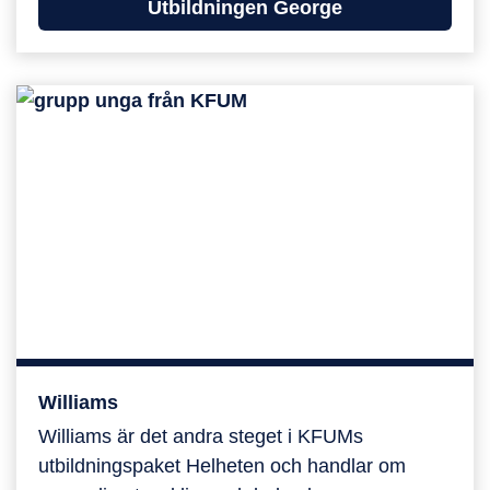
Utbildningen George
Williams
Williams
Williams är det andra steget i KFUMs
utbildningspaket Helheten och handlar om