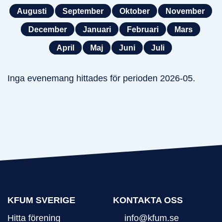
Augusti
September
Oktober
November
December
Januari
Februari
Mars
April
Maj
Juni
Juli
Inga evenemang hittades för perioden 2026-05.
KFUM SVERIGE
KONTAKTA OSS
Hitta förening
info@kfum.se