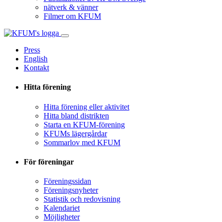
nätverk & vänner
Filmer om KFUM
Press
English
Kontakt
Hitta förening
Hitta förening eller aktivitet
Hitta bland distrikten
Starta en KFUM-förening
KFUMs lägergårdar
Sommarlov med KFUM
För föreningar
Föreningssidan
Föreningsnyheter
Statistik och redovisning
Kalendariet
Möjligheter