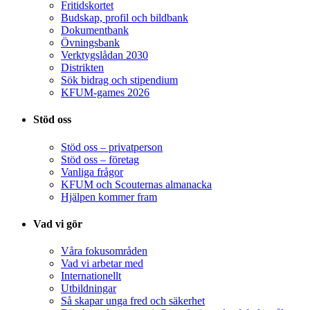
Fritidskortet
Budskap, profil och bildbank
Dokumentbank
Övningsbank
Verktygslådan 2030
Distrikten
Sök bidrag och stipendium
KFUM-games 2026
Stöd oss
Stöd oss – privatperson
Stöd oss – företag
Vanliga frågor
KFUM och Scouternas almanacka
Hjälpen kommer fram
Vad vi gör
Våra fokusområden
Vad vi arbetar med
Internationellt
Utbildningar
Så skapar unga fred och säkerhet