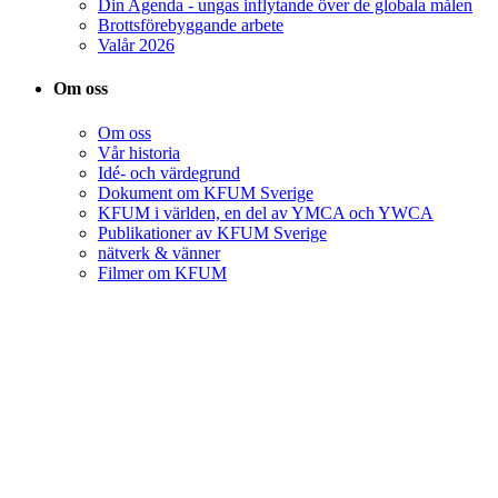
Din Agenda - ungas inflytande över de globala målen
Brottsförebyggande arbete
Valår 2026
Om oss
Om oss
Vår historia
Idé- och värdegrund
Dokument om KFUM Sverige
KFUM i världen, en del av YMCA och YWCA
Publikationer av KFUM Sverige
nätverk & vänner
Filmer om KFUM