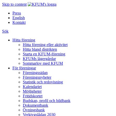
Skip to content
Press
English
Kontakt
Sök
Hitta förening
Hitta förening eller aktivitet
Hitta bland distrikten
Starta en KFUM-förening
KFUMs lägergårdar
Sommarlov med KFUM
För föreningar
Föreningssidan
Föreningsnyheter
Statistik och redovisning
Kalendariet
Möjligheter
Fritidskortet
Budskap, profil och bildbank
Dokumentbank
Övningsbank
Verktygslådan 2030