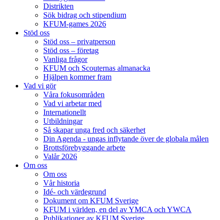
Distrikten
Sök bidrag och stipendium
KFUM-games 2026
Stöd oss
Stöd oss – privatperson
Stöd oss – företag
Vanliga frågor
KFUM och Scouternas almanacka
Hjälpen kommer fram
Vad vi gör
Våra fokusområden
Vad vi arbetar med
Internationellt
Utbildningar
Så skapar unga fred och säkerhet
Din Agenda - ungas inflytande över de globala målen
Brottsförebyggande arbete
Valår 2026
Om oss
Om oss
Vår historia
Idé- och värdegrund
Dokument om KFUM Sverige
KFUM i världen, en del av YMCA och YWCA
Publikationer av KFUM Sverige