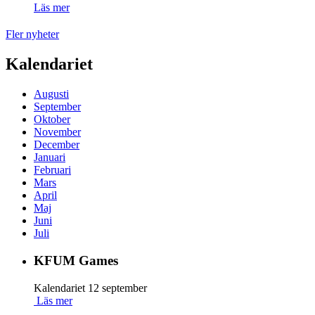
Läs mer
Fler nyheter
Kalendariet
Augusti
September
Oktober
November
December
Januari
Februari
Mars
April
Maj
Juni
Juli
KFUM Games
Kalendariet
12 september
Läs mer