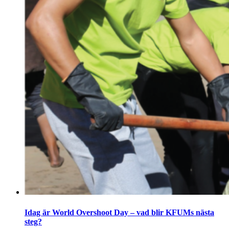
Idag är World Overshoot Day – vad blir KFUMs nästa
steg?