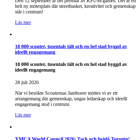
Den 12 september är det premiär av KFUM-games. Det är en
helt ny mötesplats där streetbasket, kreativitet och gemenskap
står i centrum!
Läs mer
18 000 scouter, tusentals tält och en hel stad byggd av
ideellt engagemang
18 000 scouter, tusentals tält och en hel stad byggd av
ideellt engagemang
28 juli 2026
När vi besökte Scouternas Jamboree möttes vi av ett
arrangemang där gemenskap, ungas ledarskap och ideellt
engagemang stod i centrum.
Läs mer
YMCA World Council 2026: Tack och hejdå Toronto!