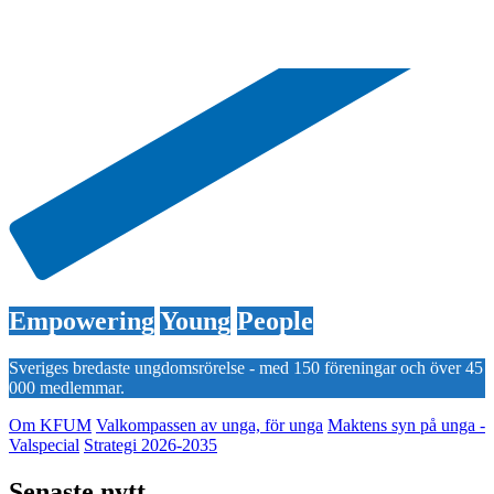
Empowering
Young
People
Sveriges bredaste ungdomsrörelse - med 150 föreningar och över 45
000 medlemmar.
Om KFUM
Valkompassen av unga, för unga
Maktens syn på unga -
Valspecial
Strategi 2026-2035
Senaste nytt