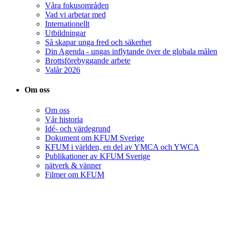
Våra fokusområden
Vad vi arbetar med
Internationellt
Utbildningar
Så skapar unga fred och säkerhet
Din Agenda - ungas inflytande över de globala målen
Brottsförebyggande arbete
Valår 2026
Om oss
Om oss
Vår historia
Idé- och värdegrund
Dokument om KFUM Sverige
KFUM i världen, en del av YMCA och YWCA
Publikationer av KFUM Sverige
nätverk & vänner
Filmer om KFUM