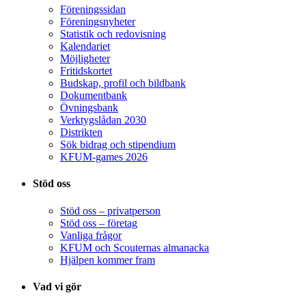
Föreningssidan
Föreningsnyheter
Statistik och redovisning
Kalendariet
Möjligheter
Fritidskortet
Budskap, profil och bildbank
Dokumentbank
Övningsbank
Verktygslådan 2030
Distrikten
Sök bidrag och stipendium
KFUM-games 2026
Stöd oss
Stöd oss – privatperson
Stöd oss – företag
Vanliga frågor
KFUM och Scouternas almanacka
Hjälpen kommer fram
Vad vi gör