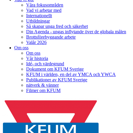
Våra fokusområden
Vad vi arbetar med
Internationellt
Utbildningar
Så skapar unga fred och säkerhet
Din Agenda - ungas inflytande över de globala målen
Brottsförebyggande arbete
Valår 2026
Om oss
Om oss
Vår historia
Idé- och värdegrund
Dokument om KFUM Sverige
KFUM i världen, en del av YMCA och YWCA
Publikationer av KFUM Sverige
nätverk & vänner
Filmer om KFUM