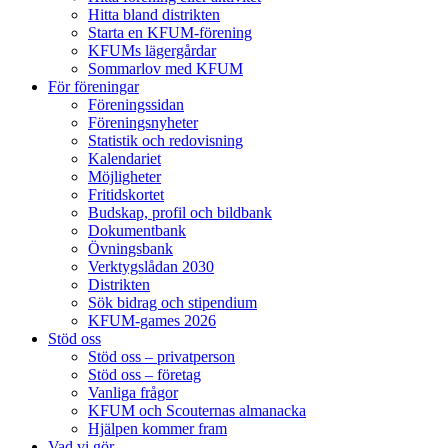
Hitta bland distrikten
Starta en KFUM-förening
KFUMs lägergårdar
Sommarlov med KFUM
För föreningar
Föreningssidan
Föreningsnyheter
Statistik och redovisning
Kalendariet
Möjligheter
Fritidskortet
Budskap, profil och bildbank
Dokumentbank
Övningsbank
Verktygslådan 2030
Distrikten
Sök bidrag och stipendium
KFUM-games 2026
Stöd oss
Stöd oss – privatperson
Stöd oss – företag
Vanliga frågor
KFUM och Scouternas almanacka
Hjälpen kommer fram
Vad vi gör